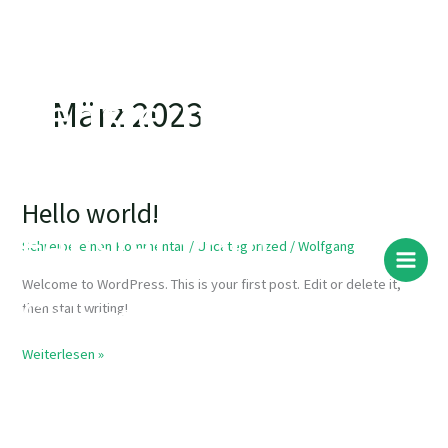
Zum
Die
Inhalt
springen
Fenstermanufa
März 2023
ktur
Hello world!
Hello
Fenster vom
world!
Schreibe einen Kommentar
/
Uncategorized
/
Wolfgang
Welcome to WordPress. This is your first post. Edit or delete it,
Schreiner -
then start writing!
Weiterlesen »
individuell - nah